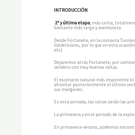
INTRODUCCIÓN
2ª y última etapa
; más corta, totalme
bastante más larga y aventurera.
Desde Fortanete, en la comarca Turolen
Valdelinares, por lo que en esta ocasió
etc).
Dejaremos atrás Fortanete, por camino
sendero con muy buenas vistas.
El escenario natural más imponente lo 
afrontar posteriormente el último secto
sus margenes.
En esta jornada, las vistas serán las pr
La primavera y en el periodo de la explo
En primavera-verano, podemos encontra