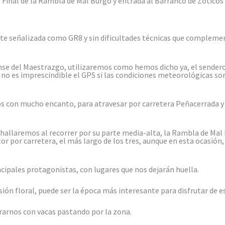
Final de la Rambla de Mal Burgo y entrada al Barranco de Zoticos
nte señalizada como GR8 y sin dificultades técnicas que complem
se del Maestrazgo, utilizaremos como hemos dicho ya, el sendero
n no es imprescindible el GPS si las condiciones meteorológicas son
s con mucho encanto, para atravesar por carretera Peñacerrada y
hallaremos al recorrer por su parte media-alta, la Rambla de Mal 
r por carretera, el más largo de los tres, aunque en esta ocasió
incipales protagonistas, con lugares que nos dejarán huella.
sión floral, puede ser la época más interesante para disfrutar de es
rnos con vacas pastando por la zona.