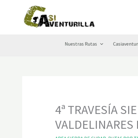
Ir
al
contenido
Nuestras Rutas
Casiaventur
4ª TRAVESÍA SI
VALDELINARES 