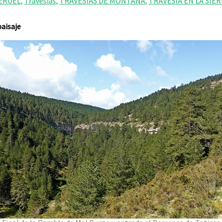
ERUEL
,
Travesías
,
TRAVESÍAS DE MONTAÑA
,
TRAVESIA EN LA SIE
aisaje