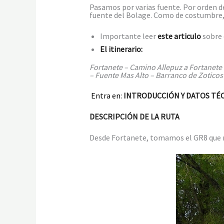
Pasamos por varias fuente. Por orden de
fuente del Bolage. Como de costumbre, s
Importante leer
este articulo
sobre
El itinerario:
Fortanete – Camino Allepuz a Fortanete
– Fuente Mas Alto – Barranco de Zoticos
Entra en:
INTRODUCCIÓN Y DATOS TÉC
DESCRIPCIÓN DE LA RUTA
Desde Fortanete, tomamos el GR8 que no