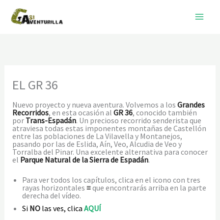
Ir
al
contenido
EL GR 36
Nuevo proyecto y nueva aventura. Volvemos a los
Grandes
Recorridos
, en esta ocasión al
GR 36
, conocido también
por
Trans-Espadán
. Un precioso recorrido senderista que
atraviesa todas estas imponentes montañas de Castellón
entre las poblaciones de La Vilavella y Montanejos,
pasando por las de Eslida, Aín, Veo, Alcudia de Veo y
Torralba del Pinar. Una excelente alternativa para conocer
el
Parque Natural de la Sierra de Espadán
.
Para ver todos los capítulos, clica en el icono con tres
rayas horizontales
≡
que encontrarás arriba en la parte
derecha del vídeo.
Si
NO
las ves, clica
AQUÍ