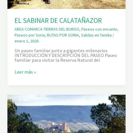
EL SABINAR DE CALATAÑAZOR
AREA COMARCA TIERRAS DEL BURGO
,
Paseos con encanto
,
Paseos por Soria
,
RUTAS POR SORIA
,
Salidas en familia
/
enero 1, 2026
Un paseo familiar junto a gigantes milenarios
INTRODUCCIÓN Y DESCRIPCIÓN DEL PASEO Paseo
familiar para visitar la Reserva Natural del
E
Leer más »
L
S
A
B
I
N
A
R
D
E
C
A