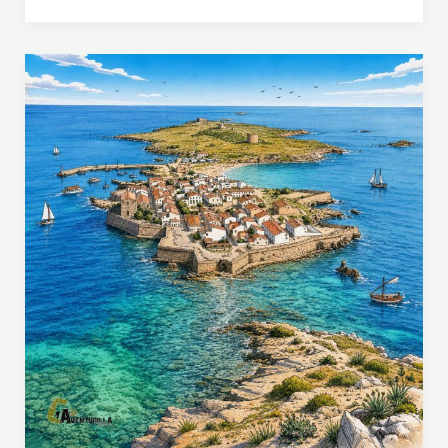
N
D
E
R
O
D
E
L
C
H
A
R
C
O
D
E
L
A
B
O
C
A