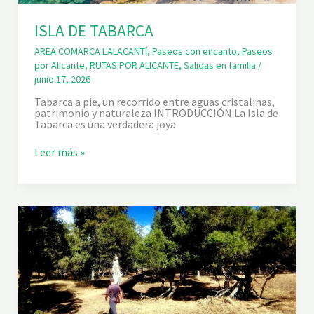
ISLA DE TABARCA
AREA COMARCA L'ALACANTÍ
,
Paseos con encanto
,
Paseos
por Alicante
,
RUTAS POR ALICANTE
,
Salidas en familia
/
junio 17, 2026
Tabarca a pie, un recorrido entre aguas cristalinas,
patrimonio y naturaleza INTRODUCCIÓN La Isla de
Tabarca es una verdadera joya
I
Leer más »
S
L
A
D
E
T
A
B
A
R
C
A