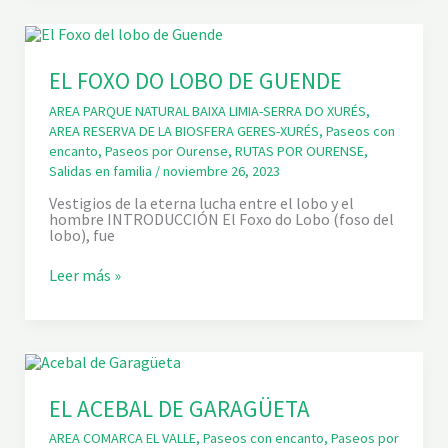
R
S
A
C
D
A
O
D
R
A
EL FOXO DO LOBO DE GUENDE
D
D
E
E
AREA PARQUE NATURAL BAIXA LIMIA-SERRA DO XURÉS
,
L
L
AREA RESERVA DE LA BIOSFERA GERES-XURÉS
,
Paseos con
A
A
S
encanto
,
Paseos por Ourense
,
RUTAS POR OURENSE
,
T
T
A
Salidas en familia
/
noviembre 26, 2023
R
M
E
B
Vestigios de la eterna lucha entre el lobo y el
S
O
hombre INTRODUCCIÓN El Foxo do Lobo (foso del
C
R
lobo), fue
R
E
U
R
E
Leer más »
C
A
L
E
F
S
O
X
O
D
O
L
EL ACEBAL DE GARAGÜETA
O
B
AREA COMARCA EL VALLE
,
Paseos con encanto
,
Paseos por