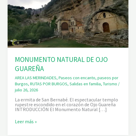
MONUMENTO NATURAL DE OJO
GUAREÑA
AREA LAS MERINDADES
,
Paseos con encanto
,
paseos por
Burgos
,
RUTAS POR BURGOS
,
Salidas en familia
,
Turismo
/
julio 26, 2026
La ermita de San Bernabé. El espectacular templo
rupestre escondido en el corazón de Ojo Guareña
INTRODUCCIÓN El Monumento Natural […]
M
Leer más »
O
N
U