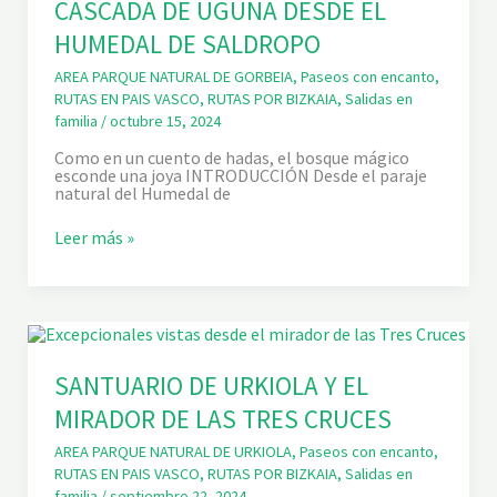
D
CASCADA DE UGUNA DESDE EL
.
HUMEDAL DE SALDROPO
E
L
C
AREA PARQUE NATURAL DE GORBEIA
,
Paseos con encanto
,
A
RUTAS EN PAIS VASCO
,
RUTAS POR BIZKAIA
,
Salidas en
S
familia
/
octubre 15, 2024
T
I
Como en un cuento de hadas, el bosque mágico
L
esconde una joya INTRODUCCIÓN Desde el paraje
L
natural del Humedal de
O
D
E
C
Leer más »
A
A
Y
S
Y
C
U
A
B
D
A
D
E
SANTUARIO DE URKIOLA Y EL
U
MIRADOR DE LAS TRES CRUCES
G
U
N
AREA PARQUE NATURAL DE URKIOLA
,
Paseos con encanto
,
A
RUTAS EN PAIS VASCO
,
RUTAS POR BIZKAIA
,
Salidas en
D
familia
/
septiembre 22, 2024