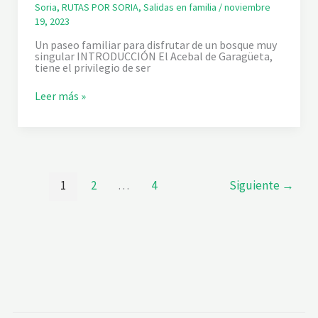
O
Soria
,
RUTAS POR SORIA
,
Salidas en familia
/
noviembre
D
19, 2023
E
G
Un paseo familiar para disfrutar de un bosque muy
U
singular INTRODUCCIÓN El Acebal de Garagüeta,
E
tiene el privilegio de ser
N
D
E
E
Leer más »
L
A
C
E
B
A
L
1
2
…
4
Siguiente
→
D
E
G
A
R
A
G
Ü
E
T
A