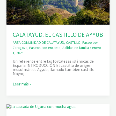
L
A
T
A
Ñ
A
Z
O
CALATAYUD. EL CASTILLO DE AYYUB
R
AREA COMUNIDAD DE CALATAYUD
,
CASTILLO
,
Paseo por
Zaragoza
,
Paseos con encanto
,
Salidas en familia
/
enero
1, 2025
Un referente entre las fortalezas islámicas de
España INTRODUCCIÓN El castillo de origen
musulmán de Ayyub, llamado también castillo
Mayor,
C
Leer más »
A
L
A
T
A
Y
U