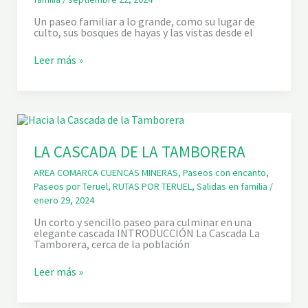
E
S
Un paseo familiar a lo grande, como su lugar de
D
culto, sus bosques de hayas y las vistas desde el
E
E
L
S
Leer más »
H
A
U
N
M
T
E
U
D
A
A
R
L
I
D
O
LA CASCADA DE LA TAMBORERA
E
D
S
E
AREA COMARCA CUENCAS MINERAS
,
Paseos con encanto
,
A
U
Paseos por Teruel
,
RUTAS POR TERUEL
,
Salidas en familia
/
L
R
enero 29, 2024
D
K
R
I
Un corto y sencillo paseo para culminar en una
O
O
elegante cascada INTRODUCCIÓN La Cascada La
P
L
Tamborera, cerca de la población
O
A
Y
E
L
Leer más »
L
A
M
C
I
A