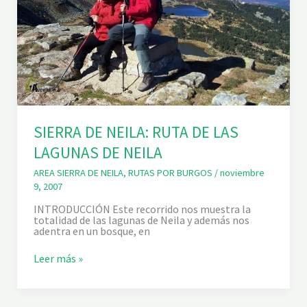
L
A
:
R
U
T
A
D
E
L
A
S
SIERRA DE NEILA: RUTA DE LAS
N
I
LAGUNAS DE NEILA
L
S
AREA SIERRA DE NEILA
,
RUTAS POR BURGOS
/
noviembre
A
9, 2007
S
INTRODUCCIÓN Este recorrido nos muestra la
totalidad de las lagunas de Neila y además nos
adentra en un bosque, en
S
Leer más »
I
E
R
R