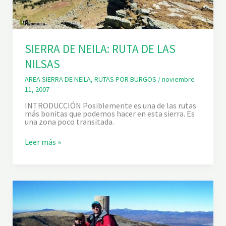
R
A
L
D
E
O
SIERRA DE NEILA: RUTA DE LAS
J
O
NILSAS
G
U
AREA SIERRA DE NEILA
,
RUTAS POR BURGOS
/
noviembre
A
11, 2007
R
E
INTRODUCCIÓN Posiblemente es una de las rutas
Ñ
más bonitas que podemos hacer en esta sierra. Es
A
una zona poco transitada.
S
Leer más »
I
E
R
R
A
D
E
N
E
I