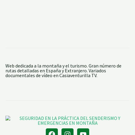
A
Ó
D
N
E
A
L
L
A
S
D
A
E
N
M
M
A
I
N
L
D
L
A
A
:
N
C
Web dedicada a la montaña y el turismo. Gran número de
A
rutas detalladas en España y Extranjero. Variados
S
documentales de vídeo en Casiaventurilla TV.
C
A
D
A
D
E
L
C
H
O
R
R