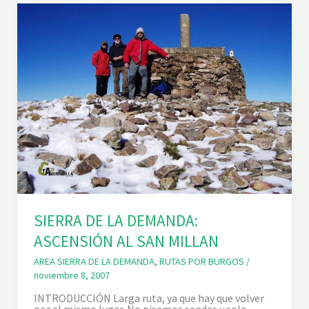
A
D
E
N
E
I
L
A
:
R
U
T
A
D
E
L
A
S
L
A
SIERRA DE LA DEMANDA:
G
U
ASCENSIÓN AL SAN MILLAN
N
A
AREA SIERRA DE LA DEMANDA
,
RUTAS POR BURGOS
/
S
noviembre 8, 2007
D
E
INTRODUCCIÓN Larga ruta, ya que hay que volver
N
por el mismo lugar. No pisamos sendas y solo