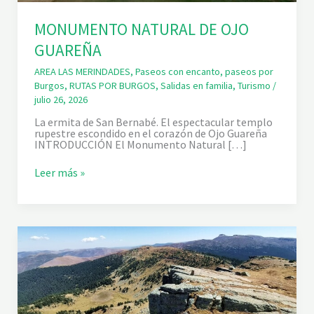
MONUMENTO NATURAL DE OJO
GUAREÑA
AREA LAS MERINDADES
,
Paseos con encanto
,
paseos por
Burgos
,
RUTAS POR BURGOS
,
Salidas en familia
,
Turismo
/
julio 26, 2026
La ermita de San Bernabé. El espectacular templo
rupestre escondido en el corazón de Ojo Guareña
INTRODUCCIÓN El Monumento Natural […]
M
Leer más »
O
N
U
M
E
N
T
O
N
A
T
U