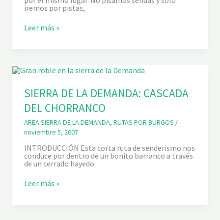
E
iremos por pistas,
I
L
S
A
Leer más »
I
E
R
R
A
D
E
L
SIERRA DE LA DEMANDA: CASCADA
A
DEL CHORRANCO
D
E
M
AREA SIERRA DE LA DEMANDA
,
RUTAS POR BURGOS
/
A
noviembre 5, 2007
N
D
INTRODUCCIÓN Esta corta ruta de senderismo nos
A
conduce por dentro de un bonito barranco a través
:
de un cerrado hayedo
A
S
S
Leer más »
C
I
E
E
N
R
S
R
I