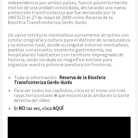
independencia por ambos países, fueron posteriormente
motivo de una unidad consolidada, declarando una nueva
protección transfronteriza que fue declarada por la
UNESCO el 27 de mayo de 2009 como Reserva de la
Biosfera Transfronteriza Gerês-Xurés.
Un vasto territorio montañoso sumamente atractivo con
similar orografía y cultura para el disfrute de la naturaleza
y su entorno rural, donde su singular entorno montañoso,
pueblos con encanto, excelente gastronomía, sus
hospitalarios habitantes y un territorio impregnado de
historia, serán sin duda un magnífico enclave para
organizar vuestra próxima aventura sin fronteras.
Toda la información:
Reserva de la Biosfera
Transfonteriza Gerês-Xurés
Para ver todos los capítulos, clica en el icono con tres
rayas horizontales
≡
que encontrarás arriba en la parte
derecha del vídeo.
Si
NO
las ves, clica
AQUÍ