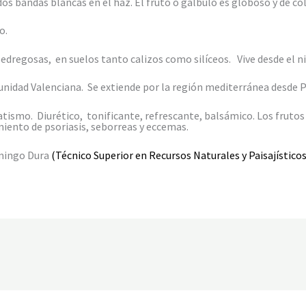
s bandas blancas en el haz. El fruto o gálbulo es globoso y de co
o.
pedregosas, en suelos tanto calizos como silíceos. Vive desde el ni
idad Valenciana. Se extiende por la región mediterránea desde P
ismo. Diurético, tonificante, refrescante, balsámico. Los frutos
amiento de psoriasis, seborreas y eccemas.
mingo Dura
(Técnico Superior en Recursos Naturales y Paisajísticos