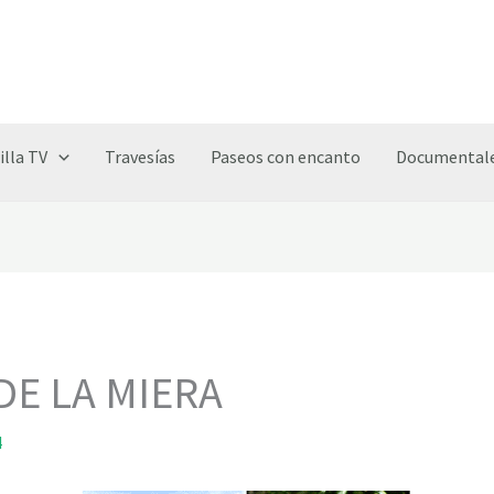
illa TV
Travesías
Paseos con encanto
Documentale
DE LA MIERA
4