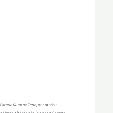
Parque Rural de Teno
, orientada al
e Masca
y frente a la
isla de La Gomera
,