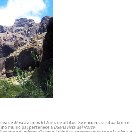
ldea de
Masca
a unos 612mts de altitud. Se encuentra situada en el
rmino municipal pertenece a
Buenavista del Norte
.
tilados en el mismo
Océano Atlántico
, concretamente en la
playa d