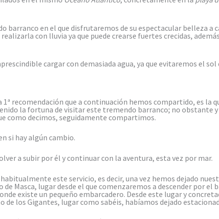
o barranco en el que disfrutaremos de su espectacular belleza a c
realizarla con lluvia ya que puede crearse fuertes crecidas, adem
rescindible cargar con demasiada agua, ya que evitaremos el sol 
La 1ª recomendación que a continuación hemos compartido, es la qu
nido la fortuna de visitar este tremendo barranco; no obstante y 
, que como decimos, seguidamente compartimos.
 si hay algún cambio.
olver a subir por él y continuar con la aventura, esta vez por mar.
habitualmente este servicio, es decir, una vez hemos dejado nuest
ío de Masca, lugar desde el que comenzaremos a descender por el b
 donde existe un pequeño embarcadero. Desde este lugar y concreta
o de los Gigantes, lugar como sabéis, habíamos dejado estacionad