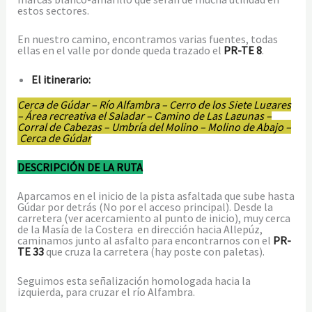
estos sectores.
En nuestro camino, encontramos varias fuentes, todas
ellas en el valle por donde queda trazado el
PR-TE 8
.
El itinerario:
Cerca de Gúdar – Río Alfambra – Cerro de los Siete Lugares
– Área recreativa el Saladar – Camino de Las Lagunas –
Corral de Cabezas – Umbría del Molino – Molino de Abajo –
Cerca de Gúdar
DESCRIPCIÓN DE LA RUTA
Aparcamos en el inicio de la pista asfaltada que sube hasta
Gúdar por detrás (No por el acceso principal). Desde la
carretera (ver acercamiento al punto de inicio), muy cerca
de la Masía de la Costera en dirección hacia Allepúz,
caminamos junto al asfalto para encontrarnos con el
PR-
TE 33
que cruza la carretera (hay poste con paletas).
Seguimos esta señalización homologada hacia la
izquierda, para cruzar el río Alfambra.