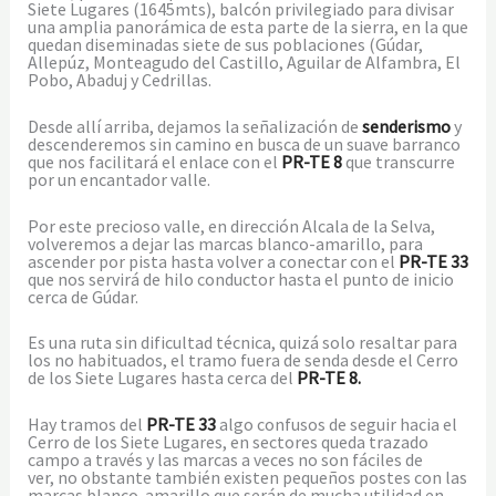
Siete Lugares (1645mts), balcón privilegiado para divisar
una amplia panorámica de esta parte de la sierra, en la que
quedan diseminadas siete de sus poblaciones (Gúdar,
Allepúz, Monteagudo del Castillo, Aguilar de Alfambra, El
Pobo, Abaduj y Cedrillas.
Desde allí arriba, dejamos la señalización de
senderismo
y
descenderemos sin camino en busca de un suave barranco
que nos facilitará el enlace con el
PR-TE 8
que transcurre
por un encantador valle.
Por este precioso valle, en dirección Alcala de la Selva,
volveremos a dejar las marcas blanco-amarillo, para
ascender por pista hasta volver a conectar con el
PR-TE 33
que nos servirá de hilo conductor hasta el punto de inicio
cerca de Gúdar.
Es una ruta sin dificultad técnica, quizá solo resaltar para
los no habituados, el tramo fuera de senda desde el Cerro
de los Siete Lugares hasta cerca del
PR-TE 8.
Hay tramos del
PR-TE 33
algo confusos de seguir hacia el
Cerro de los Siete Lugares, en sectores queda trazado
campo a través y las marcas a veces no son fáciles de
ver, no obstante también existen pequeños postes con las
marcas blanco-amarillo que serán de mucha utilidad en