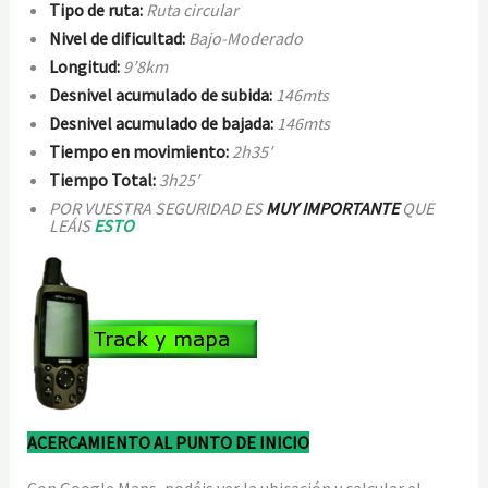
Tipo de ruta:
Ruta circular
Nivel de dificultad:
Bajo-Moderado
Longitud:
9
’8
km
Desnivel acumulado de subida:
146mts
Desnivel acumulado de bajada:
146mts
Tiempo en movimiento:
2h35′
Tiempo Total:
3
h25′
POR VUESTRA SEGURIDAD ES
MUY IMPORTANTE
QUE
LEÁIS
ESTO
ACERCAMIENTO AL PUNTO DE INICIO
Con Google Maps, podéis ver la ubicación y calcular el