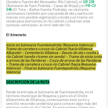
(Sendero Fuente del Abrevador-Río Cabriel), el
GR 238
(Balneario de Fuen Podrida – Casas de Moya) y el
PR-CV
346
(El Tete – Baños Fuente Podrida), no obstante
caminamos también por una senda de ida y vuelta sin
marcas con posible vegetación crecida y un tramo sin
senda para acercarnos al río Cabriel y observar unas
curiosas «ventanas» al otro lado del río.
El itinerario:
Inicio en balneario Fuentepodrida (Requena-Valencia) –
Tramo de carretera y cruce río Cabriel (hacia Villatoya-
Albacete) – Cementerio Villatoya – Desvío de ida y vuelta a
río Cabriel (senda y tramo sin senda) – Tramo de pista junto
a arroyo de las Parideras – Cruce de arroyo de las Parideras
– Tramo de carretera y cruce río Cabriel (hacia Requena-
Valencia) – Final en balneario Fuentepodrida (Requena-
Valencia)
DESCRIPCIÓN DE LA RUTA
Desde la entrada al balneario de Fuentepodrida, en el
término municipal de Requena y justo en el límite
albaceteño de Villatoya, comenzamos este corto y
sencillo recorrido senderista para conocer algo más del
entorno junto al río Cabriel. En este primer tramo nos