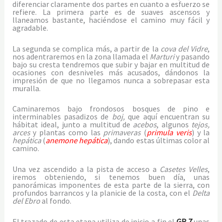
diferenciar claramente dos partes en cuanto a esfuerzo se
refiere. La primera parte es de suaves ascensos y
llaneamos bastante, haciéndose el camino muy fácil y
agradable.
La segunda se complica más, a partir de la
cova del Vidre
,
nos adentraremos en la zona llamada el
Marturi
y pasando
bajo su cresta tendremos que subir y bajar en multitud de
ocasiones con desniveles más acusados, dándonos la
impresión de que no llegamos nunca a sobrepasar esta
muralla.
Caminaremos bajo frondosos bosques de pino e
interminables pasadizos de
boj,
que aquí encuentran su
hábitat ideal, junto a multitud de
acebos
, algunos
tejos,
arces
y plantas como las
primaveras
(
primula veris
) y la
hepática
(
anemone hepática
), dando estas últimas color al
camino.
Una vez ascendido a la pista de acceso a
Casetes Velles
,
iremos obteniendo, si tenemos buen día, unas
panorámicas imponentes de esta parte de la sierra, con
profundos barrancos y la planicie de la costa, con el
Delta
del Ebro
al fondo.
El trazado de esta etapa utiliza de inicio a fin el
GR 7
unas