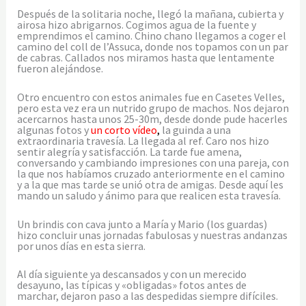
Después de la solitaria noche, llegó la mañana, cubierta y
airosa hizo abrigarnos. Cogimos agua de la fuente y
emprendimos el camino. Chino chano llegamos a coger el
camino del coll de l’Assuca, donde nos topamos con un par
de cabras. Callados nos miramos hasta que lentamente
fueron alejándose.
Otro encuentro con estos animales fue en Casetes Velles,
pero esta vez era un nutrido grupo de machos. Nos dejaron
acercarnos hasta unos 25-30m, desde donde pude hacerles
algunas fotos y
un corto vídeo
,
la guinda a una
extraordinaria travesía. La llegada al ref. Caro nos hizo
sentir alegría y satisfacción. La tarde fue amena,
conversando y cambiando impresiones con una pareja, con
la que nos habíamos cruzado anteriormente en el camino
y a la que mas tarde se unió otra de amigas. Desde aquí les
mando un saludo y ánimo para que realicen esta travesía.
Un brindis con cava junto a María y Mario (los guardas)
hizo concluir unas jornadas fabulosas y nuestras andanzas
por unos días en esta sierra.
Al día siguiente ya descansados y con un merecido
desayuno, las típicas y «obligadas» fotos antes de
marchar, dejaron paso a las despedidas siempre difíciles.