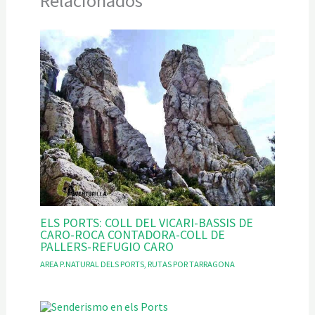
Relacionados
ELS PORTS: COLL DEL VICARI-BASSIS DE
CARO-ROCA CONTADORA-COLL DE
PALLERS-REFUGIO CARO
AREA P.NATURAL DELS PORTS
,
RUTAS POR TARRAGONA