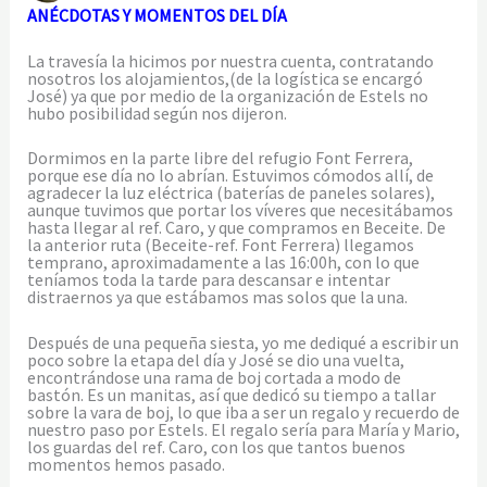
ANÉCDOTAS Y MOMENTOS DEL DÍA
La travesía la hicimos por nuestra cuenta, contratando
nosotros los alojamientos,(de la logística se encargó
José) ya que por medio de la organización de Estels no
hubo posibilidad según nos dijeron.
Dormimos en la parte libre del refugio Font Ferrera,
porque ese día no lo abrían. Estuvimos cómodos allí, de
agradecer la luz eléctrica (baterías de paneles solares),
aunque tuvimos que portar los víveres que necesitábamos
hasta llegar al ref. Caro, y que compramos en Beceite. De
la anterior ruta (Beceite-ref. Font Ferrera) llegamos
temprano, aproximadamente a las 16:00h, con lo que
teníamos toda la tarde para descansar e intentar
distraernos ya que estábamos mas solos que la una.
Después de una pequeña siesta, yo me dediqué a escribir un
poco sobre la etapa del día y José se dio una vuelta,
encontrándose una rama de boj cortada a modo de
bastón. Es un manitas, así que dedicó su tiempo a tallar
sobre la vara de boj, lo que iba a ser un regalo y recuerdo de
nuestro paso por Estels. El regalo sería para María y Mario,
los guardas del ref. Caro, con los que tantos buenos
momentos hemos pasado.