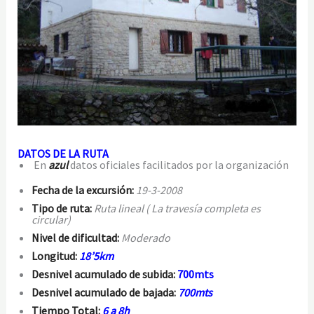
DATOS DE LA RUTA
En
azul
datos oficiales facilitados por la organización
Fecha de la excursión:
19-3-2008
Tipo de ruta:
Ruta lineal ( La travesía completa es
circular)
Nivel de dificultad:
Moderado
Longitud:
18’5km
Desnivel acumulado de subida:
700mts
Desnivel acumulado de bajada:
700mts
Tiempo Total:
6 a 8h