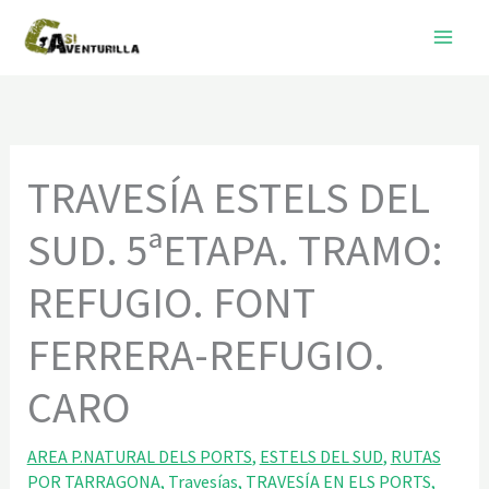
Ir
al
contenido
TRAVESÍA ESTELS DEL
SUD. 5ªETAPA. TRAMO:
REFUGIO. FONT
FERRERA-REFUGIO.
CARO
AREA P.NATURAL DELS PORTS
,
ESTELS DEL SUD
,
RUTAS
POR TARRAGONA
,
Travesías
,
TRAVESÍA EN ELS PORTS
,