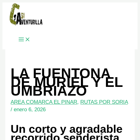
Ir
al
contenido
LA FUENTONA
DE MURIEL Y EL
UMBRIAZO
AREA COMARCA EL PINAR
,
RUTAS POR SORIA
/
enero 6, 2026
Un corto y agradable
recorrido senderista