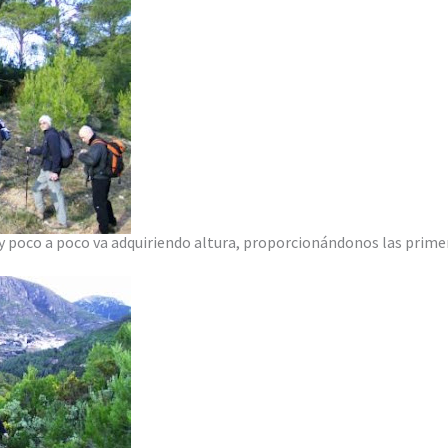
 y poco a poco va adquiriendo altura, proporcionándonos las prim