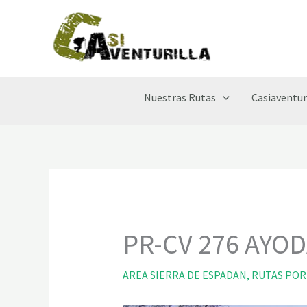
Ir
al
contenido
Nuestras Rutas
Casiaventur
PR-CV 276 AYO
AREA SIERRA DE ESPADAN
,
RUTAS POR