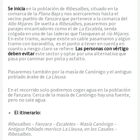
Se inicia
en la población de
Ribesalbes
, situado en la
comarca de la
Plana Baja
y nos acercaremos hasta el
vecino pueblo de
Fanzara
que pertenece a la comarca del
Alto Mijares
. De vuelta a
Ribesalbes
, pasaremos por
parajes encantadores como el de
La Escaleta
, senda
colgada en una de las laderas que flanquean al
río
Mijares
.
En este tramo, aunque existe un cable pasamanos y algún
tramo con barandilla, es el punto a tener en cuenta en
cuanto a riesgo claro se refiere.
Las personas con vértigo
deben evitar
este sector y optar por una alternativa que
pasa por caminar por pista y asfalto.
Pasaremos también por la masía de Canónigo y el antiguo
poblado árabe de
La Lleuxa
.
En el recorrido solo podremos coger agua en la población
de Fanzara. Cerca de la masía de Canónigo hay una fuente,
pero no sale agua.
El itinerario:
Ribesalbes – Fanzara – Escaletes – Masía Canónigo –
Antiguo Poblado morísco La Lleuxa, en los Casales –
Ribesalbes.