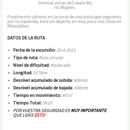
bonitas vistas del cauce del
río Mijares.
Finalmente salimos en la curva de una pista que seguimos
por la izquierda, esta sin dejarla, en muy poco nos sitúa en
Ribesalbes.
DATOS DE LA RUTA
Fecha de la excursión:
20-4-2013
Tipo de ruta:
Ruta circular
Nivel de dificultad:
Moderado
Longitud:
16’5km
Desnivel acumulado de subida:
408mts
Desnivel acumulado de bajada:
408mts
Tiempo en movimiento:
4h15′
Tiempo Total:
5h15′
POR VUESTRA SEGURIDAD ES
MUY IMPORTANTE
QUE
LEÁIS
ESTO