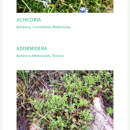
ACHICORIA
Botánica
,
Comestibles
,
Medicinales
ADORMIDERA
Botánica
,
Medicinales
,
Tóxicas