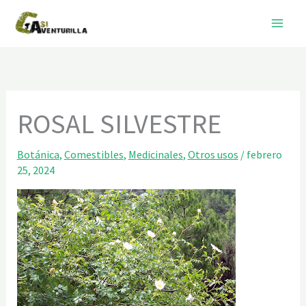
Ir
al
contenido
ROSAL SILVESTRE
Botánica
,
Comestibles
,
Medicinales
,
Otros usos
/
febrero
25, 2024