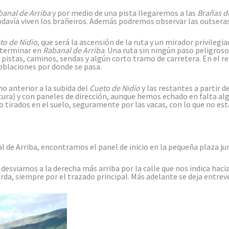
anal de Arriba
y por medio de una pista llegaremos a las
Brañas d
davía viven los brañeiros. Además podremos observar las outseras 
o de Nidio
, que será la ascensión de la ruta y un mirador privileg
 terminar en
Rabanal de Arriba
. Una ruta sin ningún paso peligroso
istas, caminos, sendas y algún corto tramo de carretera. En el re
 poblaciones por donde se pasa.
o anterior a la subida del
Cueto de Nidio
y las restantes a partir de
tura) y con paneles de dirección, aunque hemos echado en falta a
 tirados en el suelo, seguramente por las vacas, con lo que no est
de Arriba, encontramos el panel de inicio en la pequeña plaza jun
s desviamos a la derecha más arriba por la calle que nos indica hac
rda, siempre por el trazado principal. Más adelante se deja entrev