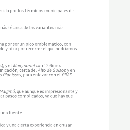
artida por los términos municipales de
más técnica de las variantes más
na por ser un pico emblemático, con
o y otra por recorrer el que podríamos
), y el
Maigmonet
con 1296mts
nicación, cerca del
Alto de Guisop
y en
s Planisses
, para enlazar con el
PR85
Maigmó
, que aunque es impresionante y
zar pasos complicados, ya que hay que
una fuente.
ca y una cierta experiencia en cruzar