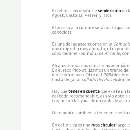
Excelente excursión de
senderismo
en l
Agost, Castalla, Petrer y Tibi.
El acceso a la cumbre será por la que 
conocidas.
Es una de las ascensiones en la
Comunid
una orografía muy abrupta, otra por ob
considerar el «pulmón» de
Alicante
, con
Alcanzaremos dos cimas más además d
En el recorrido utilizamos un tramo del
dirección al pico. Otro del
PR84
desde e
hasta llegar al
collado del Portell
donde 
Hay que
tener en cuenta
que existe un t
del todo recomendable, es solo apto a 
trepar con la ayuda de un cable de acer
Otro punto también a tener en cuenta 
En definitiva es una
ruta circular
larga, 
pasos algo complicados o con cierto pe