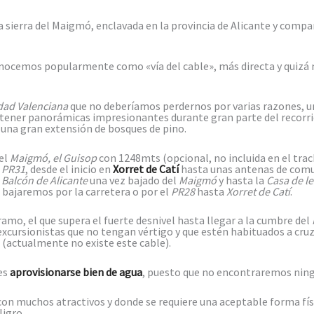
a sierra del Maigmó, enclavada en la provincia de Alicante y comp
conocemos popularmente como «vía del cable», más directa y quizá 
ad Valenciana
que no deberíamos perdernos por varias razones, u
tener panorámicas impresionantes durante gran parte del recorrid
 una gran extensión de bosques de pino.
el
Maigmó, el Guisop
con 1248mts (opcional, no incluida en el track
PR31
, desde el inicio en
Xorret de Catí
hasta unas antenas de comu
l
Balcón de Alicante
una vez bajado del
Maigmó
y hasta la
Casa de le
bajaremos por la carretera o por el
PR28
hasta
Xorret de Catí
.
ramo, el que supera el fuerte desnivel hasta llegar a la cumbre del
excursionistas que no tengan vértigo y que estén habituados a cru
o (actualmente no existe este cable).
es
aprovisionarse bien de agua
, puesto que no encontraremos ning
con muchos atractivos y donde se requiere una aceptable forma físi
ligro.