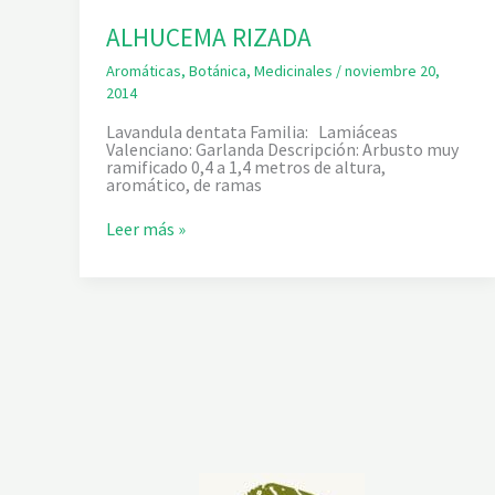
ALHUCEMA RIZADA
Aromáticas
,
Botánica
,
Medicinales
/
noviembre 20,
2014
Lavandula dentata Familia: Lamiáceas
Valenciano: Garlanda Descripción: Arbusto muy
ramificado 0,4 a 1,4 metros de altura,
aromático, de ramas
A
Leer más »
L
H
U
C
E
M
A
R
I
Z
A
D
A