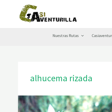
Ir
al
contenido
Nuestras Rutas
Casiaventur
alhucema rizada