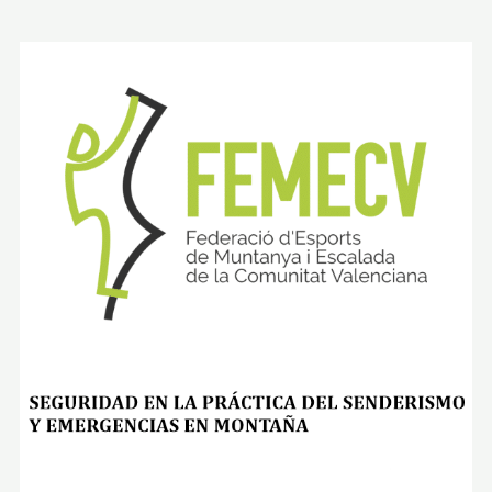
L
A
Y
A