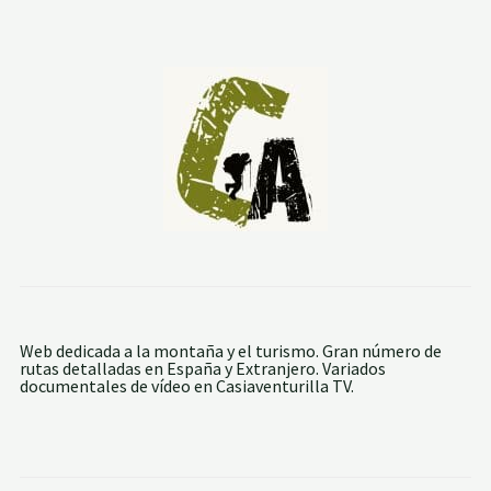
E
G
U
D
A
R
:
A
L
T
O
S
D
E
L
A
A
M
P
O
Web dedicada a la montaña y el turismo. Gran número de
L
rutas detalladas en España y Extranjero. Variados
A
documentales de vídeo en Casiaventurilla TV.
Y
L
A
A
T
A