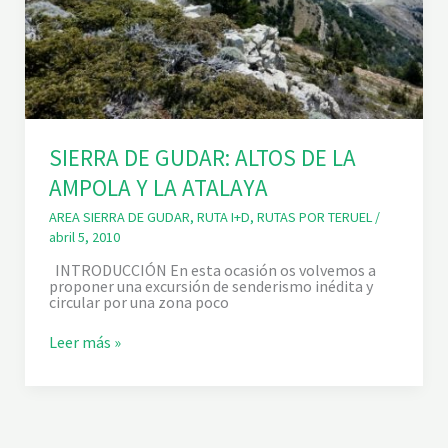
SIERRA DE GUDAR: ALTOS DE LA
AMPOLA Y LA ATALAYA
AREA SIERRA DE GUDAR
,
RUTA I+D
,
RUTAS POR TERUEL
/
abril 5, 2010
INTRODUCCIÓN En esta ocasión os volvemos a
proponer una excursión de senderismo inédita y
circular por una zona poco
S
Leer más »
I
E
R
R
A
D