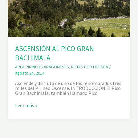
ASCENSIÓN AL PICO GRAN
BACHIMALA
AREA PIRINEOS ARAGONESES
,
RUTAS POR HUESCA
/
agosto 24, 2014
Asciende y disfruta de uno de los renombrados tres
miles del Pirineo Oscense. INTRODUCCIÓN El Pico
Gran Bachimala, también llamado Pico
A
Leer más »
S
C
E
N
S
I