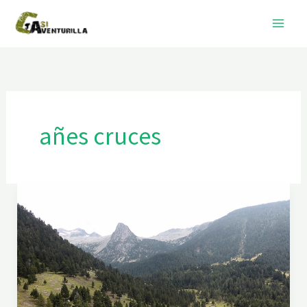
Ir
al
contenido
añes cruces