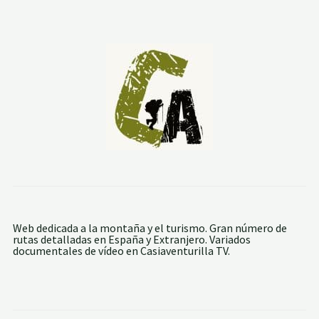
Ó
N
A
L
P
I
C
O
G
R
A
N
B
A
C
H
I
M
A
L
Web dedicada a la montaña y el turismo. Gran número de
A
rutas detalladas en España y Extranjero. Variados
documentales de vídeo en Casiaventurilla TV.