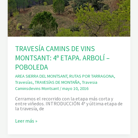
TRAVESÍA CAMINS DE VINS
MONTSANT: 4ª ETAPA. ARBOLÍ –
POBOLEDA
AREA SIERRA DEL MONTSANT
,
RUTAS POR TARRAGONA
,
Travesías
,
TRAVESÍAS DE MONTAÑA
,
Travesia
Caminsdevins Montsant
/
mayo 10, 2016
Cerramos el recorrido con la etapa más corta y
entre viñedos. INTRODUCCIÓN 4ª y última etapa de
la travesía, de
T
Leer más »
R
A
V