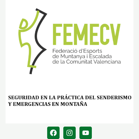
Ó
N
Y
D
A
T
O
S
T
É
C
N
I
C
O
S