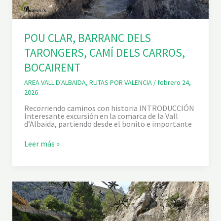
POU CLAR, BARRANC DELS
TARONGERS, CAMÍ DELS CARROS,
BOCAIRENT
AREA VALL D'ALBAIDA
,
RUTAS POR VALENCIA
/
febrero 24,
2026
Recorriendo caminos con historia INTRODUCCIÓN
Interesante excursión en la comarca de la Vall
d’Albaida, partiendo desde el bonito e importante
P
Leer más »
O
U
C
L
A
R
,
B
A