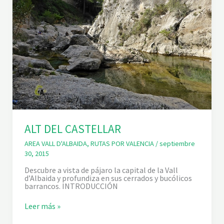
R
R
A
N
C
D
E
L
S
T
A
R
O
N
G
E
ALT DEL CASTELLAR
R
S
AREA VALL D'ALBAIDA
,
RUTAS POR VALENCIA
/
septiembre
,
C
30, 2015
A
M
Descubre a vista de pájaro la capital de la Vall
Í
d’Albaida y profundiza en sus cerrados y bucólicos
D
barrancos. INTRODUCCIÓN
E
L
A
Leer más »
S
L
C
T