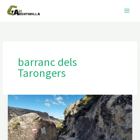
Ir
al
contenido
barranc dels
Tarongers