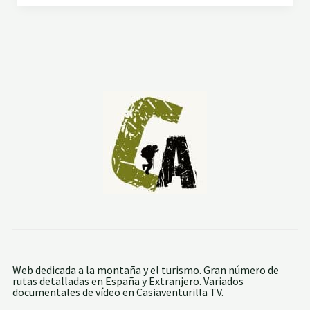
A
D
R
E
R
L
O
C
S
A
,
S
B
T
O
E
C
L
A
L
I
A
R
R
E
N
T
Web dedicada a la montaña y el turismo. Gran número de
rutas detalladas en España y Extranjero. Variados
documentales de vídeo en Casiaventurilla TV.