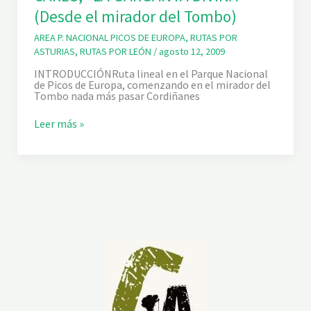
A
(Desde el mirador del Tombo)
T
O
AREA P. NACIONAL PICOS DE EUROPA
,
RUTAS POR
S
ASTURIAS
,
RUTAS POR LEÓN
/
agosto 12, 2009
T
É
INTRODUCCIÓNRuta lineal en el Parque Nacional
C
de Picos de Europa, comenzando en el mirador del
N
Tombo nada más pasar Cordiñanes
I
C
O
P
Leer más »
S
I
C
O
S
D
E
E
U
R
O
P
A
:
R
U
T