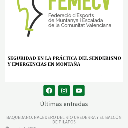
(
D
e
s
d
e
e
l
m
i
r
a
d
o
r
d
e
l
T
o
m
b
o
Últimas entradas
)
BAQUEDANO. NACEDERO DEL RÍO UREDERRA Y EL BALCÓN
DE PILATOS