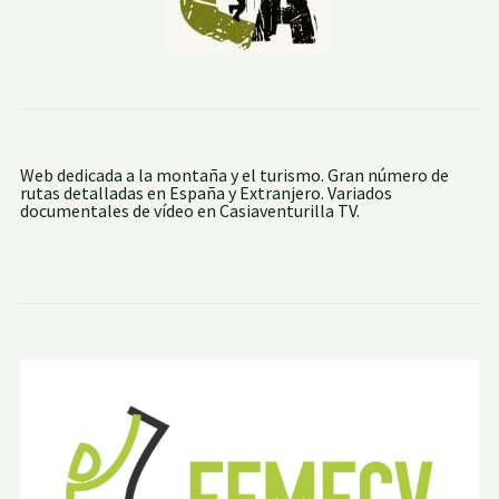
A
D
E
L
C
A
R
E
S
,
Web dedicada a la montaña y el turismo. Gran número de
«
rutas detalladas en España y Extranjero. Variados
L
documentales de vídeo en Casiaventurilla TV.
A
G
A
R
G
A
N
T
A
D
I
V
I
N
A
»