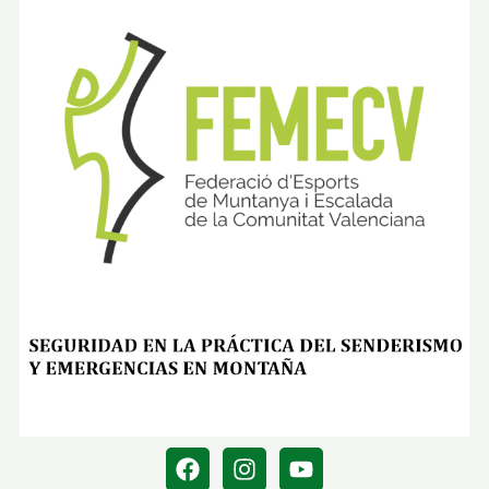
R
Q
U
E
R
O
-
M
A
S
E
S
-
C
A
S
T
E
L
V
I
S
P
A
L