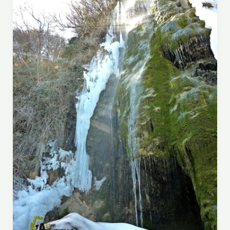
L
A
C
R
U
Z
D
E
L
H
E
R
R
E
R
O
D
E
S
D
E
C
A
S
T
E
L
V