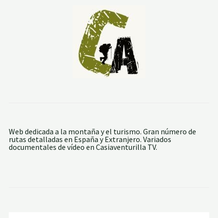
D
A
R
:
C
A
S
T
E
L
V
I
S
P
A
L
-
Web dedicada a la montaña y el turismo. Gran número de
C
rutas detalladas en España y Extranjero. Variados
A
documentales de vídeo en Casiaventurilla TV.
S
C
A
D
A
D
E
L
A