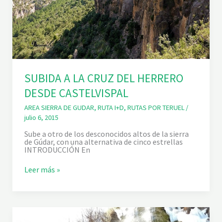
SUBIDA A LA CRUZ DEL HERRERO
DESDE CASTELVISPAL
AREA SIERRA DE GUDAR
,
RUTA I+D
,
RUTAS POR TERUEL
/
julio 6, 2015
Sube a otro de los desconocidos altos de la sierra
de Gúdar, con una alternativa de cinco estrellas
INTRODUCCIÓN En
S
Leer más »
U
B
I
D
A
A