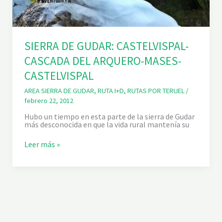
I
S
P
A
L
SIERRA DE GUDAR: CASTELVISPAL-
CASCADA DEL ARQUERO-MASES-
CASTELVISPAL
AREA SIERRA DE GUDAR
,
RUTA I+D
,
RUTAS POR TERUEL
/
febrero 22, 2012
Hubo un tiempo en esta parte de la sierra de Gudar
más desconocida en que la vida rural mantenía su
S
Leer más »
I
E
R
R
A
D
E
G
U