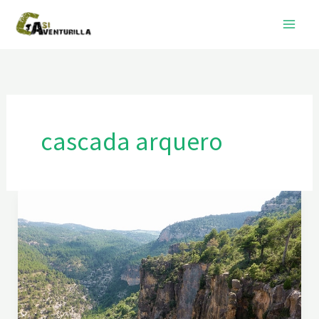
Ir
al
contenido
cascada arquero