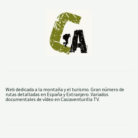
S
C
A
S
T
E
L
L
E
T
S
Web dedicada a la montaña y el turismo. Gran número de
rutas detalladas en España y Extranjero. Variados
documentales de vídeo en Casiaventurilla TV.