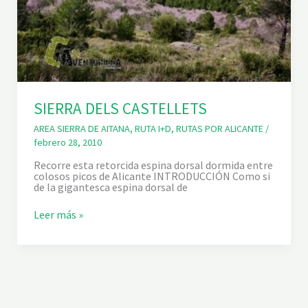
SIERRA DELS CASTELLETS
AREA SIERRA DE AITANA
,
RUTA I+D
,
RUTAS POR ALICANTE
/
febrero 28, 2010
Recorre esta retorcida espina dorsal dormida entre
colosos picos de Alicante INTRODUCCIÓN Como si
de la gigantesca espina dorsal de
S
Leer más »
I
E
R
R
A
D
E
L