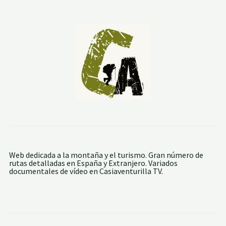
S
E
N
D
A
D
E
L
O
S
6
5
0
0
E
S
C
A
L
Web dedicada a la montaña y el turismo. Gran número de
O
rutas detalladas en España y Extranjero. Variados
N
documentales de vídeo en Casiaventurilla TV.
E
S
(
L
A
C
A