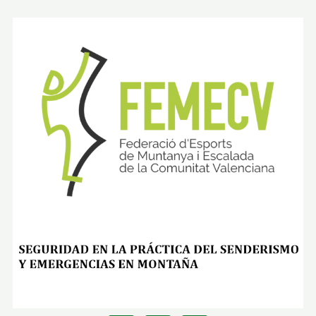
T
E
D
R
A
L
D
E
L
S
E
N
D
E
R
I
S
M
O
)