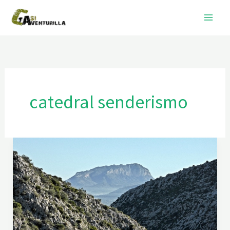
Ir
al
contenido
catedral senderismo