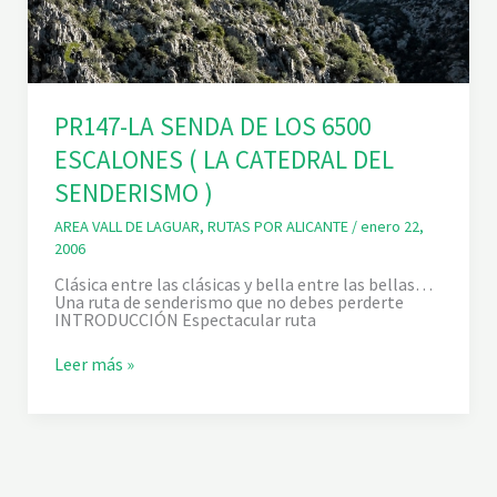
PR147-LA SENDA DE LOS 6500
ESCALONES ( LA CATEDRAL DEL
SENDERISMO )
AREA VALL DE LAGUAR
,
RUTAS POR ALICANTE
/
enero 22,
2006
Clásica entre las clásicas y bella entre las bellas…
Una ruta de senderismo que no debes perderte
INTRODUCCIÓN Espectacular ruta
P
Leer más »
R
1
4
7
-
L
A