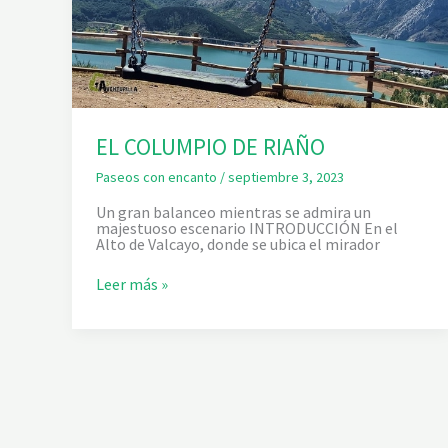
EL COLUMPIO DE RIAÑO
Paseos con encanto
/
septiembre 3, 2023
Un gran balanceo mientras se admira un
majestuoso escenario INTRODUCCIÓN En el
Alto de Valcayo, donde se ubica el mirador
E
Leer más »
L
C
O
L
U
M
P
I
O
D