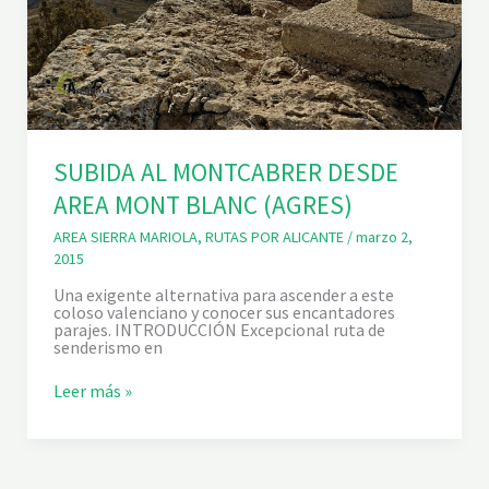
SUBIDA AL MONTCABRER DESDE
AREA MONT BLANC (AGRES)
AREA SIERRA MARIOLA
,
RUTAS POR ALICANTE
/
marzo 2,
2015
Una exigente alternativa para ascender a este
coloso valenciano y conocer sus encantadores
parajes. INTRODUCCIÓN Excepcional ruta de
senderismo en
S
Leer más »
U
B
I
D
A