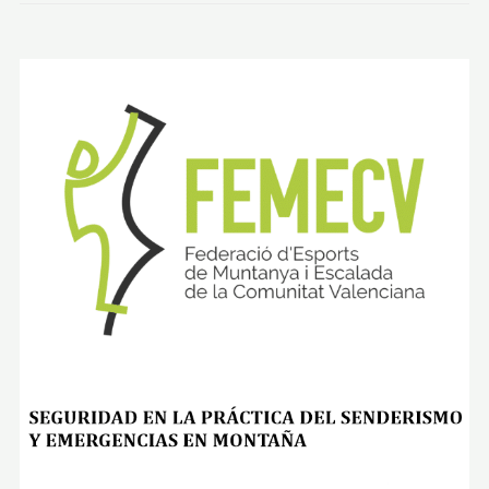
N
C
(
A
G
R
E
S
)