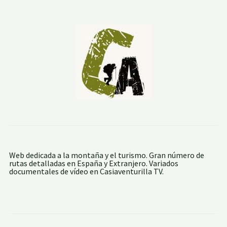
.
C
A
M
Í
R
O
C
A
P
E
N
Y
A
C
A
L
V
A
Web dedicada a la montaña y el turismo. Gran número de
rutas detalladas en España y Extranjero. Variados
documentales de vídeo en Casiaventurilla TV.