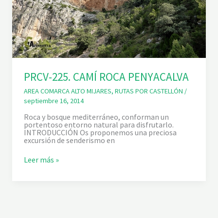
PRCV-225. CAMÍ ROCA PENYACALVA
AREA COMARCA ALTO MIJARES
,
RUTAS POR CASTELLÓN
/
septiembre 16, 2014
Roca y bosque mediterráneo, conforman un
portentoso entorno natural para disfrutarlo.
INTRODUCCIÓN Os proponemos una preciosa
excursión de senderismo en
P
Leer más »
R
C
V
-
2
2
5