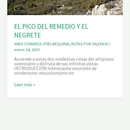
EL PICO DEL REMEDIO Y EL
NEGRETE
AREA COMARCA UTIEL-REQUENA
,
RUTAS POR VALENCIA
/
enero 24, 2015
Asciende a estas dos modestas cimas del altiplano
valenciano y disfruta de sus infinitas vistas.
INTRODUCCIÓN Interesante excursión de
senderismo-excursionismo en
E
Leer más »
L
P
I
C
O
D
E
L
R