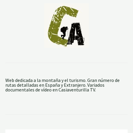
E
M
E
D
I
O
Y
E
L
N
E
G
R
E
T
E
Web dedicada a la montaña y el turismo. Gran número de
rutas detalladas en España y Extranjero. Variados
documentales de vídeo en Casiaventurilla TV.