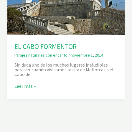
EL CABO FORMENTOR
Parajes naturales con encanto
/
noviembre 1, 2014
Sin duda uno de los muchos lugares ineludibles
para ver cuando visitamos la isla de Mallorca es el
Cabo de
E
Leer más »
L
C
A
B
O
F
O
R
M