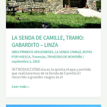
LA SENDA DE CAMILLE, TRAMO:
GABARDITO – LINZA
AREA PIRINEOS ARAGONESES
,
LA SENDA CAMILLE
,
RUTAS
POR HUESCA
,
Travesías
,
TRAVESÍAS DE MONTAÑA
/
septiembre 1, 2010
INTRODUCCIÓNEsta es la quinta etapa y sentido
que realizaremos de la Senda de Camille.El
recorrido a grandes rasgos es el
L
Leer más »
A
S
E
N
D