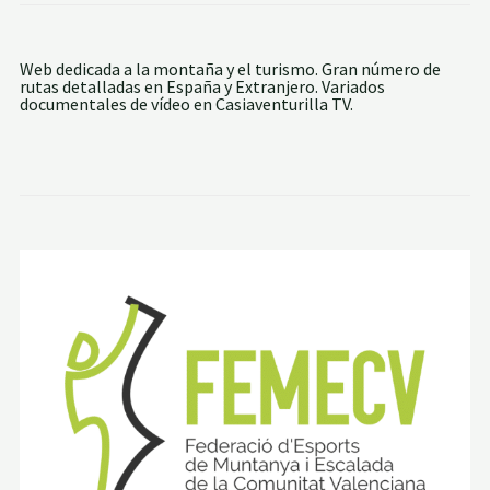
L
I
Z
A
Web dedicada a la montaña y el turismo. Gran número de
R
rutas detalladas en España y Extranjero. Variados
A
documentales de vídeo en Casiaventurilla TV.
–
G
A
B
A
R
D
I
T
O