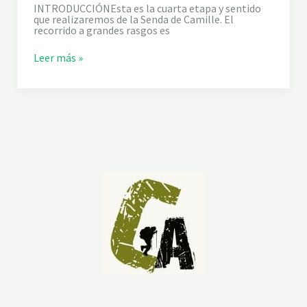
I
INTRODUCCIÓNEsta es la cuarta etapa y sentido
N
que realizaremos de la Senda de Camille. El
Z
recorrido a grandes rasgos es
A
L
Leer más »
A
S
E
N
D
A
D
E
C
A
M
I
L
L
E
,
T
R
A
M
O
: