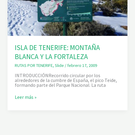
ISLA DE TENERIFE: MONTAÑA
BLANCA Y LA FORTALEZA
RUTAS POR TENERIFE
,
Slide
/
febrero 17, 2009
INTRODUCCIÓNRecorrido circular por los
alrededores de la cumbre de España, el pico Teide,
formando parte del Parque Nacional. La ruta
I
Leer más »
S
L
A
D
E
T
E