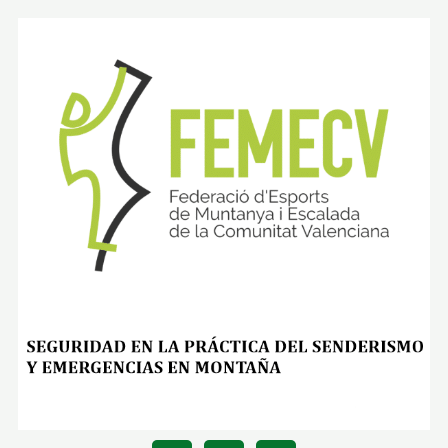
L
E
Z
A