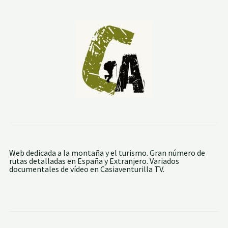
N
E
R
I
F
E
:
M
O
N
T
A
Ñ
A
B
L
A
N
C
Web dedicada a la montaña y el turismo. Gran número de
A
rutas detalladas en España y Extranjero. Variados
Y
documentales de vídeo en Casiaventurilla TV.
L
A
F
O
R
T
A