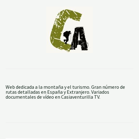
L
E
S
.
L
A
B
I
C
U
E
R
C
A
Y
E
L
Web dedicada a la montaña y el turismo. Gran número de
C
rutas detalladas en España y Extranjero. Variados
E
documentales de vídeo en Casiaventurilla TV.
R
R
O
D
E
L
T
E
L