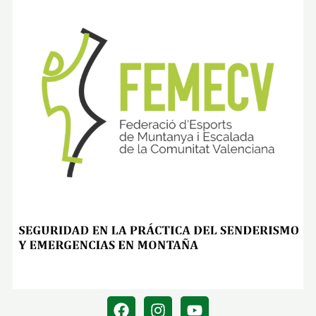
É
G
R
A
F
O