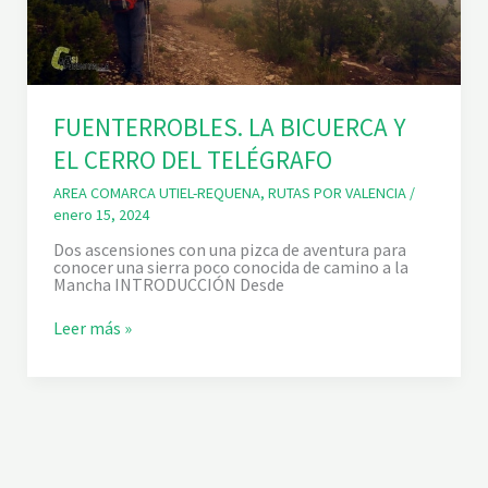
FUENTERROBLES. LA BICUERCA Y
EL CERRO DEL TELÉGRAFO
AREA COMARCA UTIEL-REQUENA
,
RUTAS POR VALENCIA
/
enero 15, 2024
Dos ascensiones con una pizca de aventura para
conocer una sierra poco conocida de camino a la
Mancha INTRODUCCIÓN Desde
F
Leer más »
U
E
N
T
E
R
R
O
B