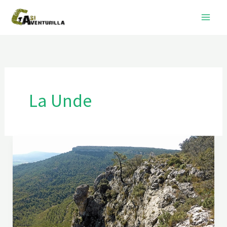
Ir
al
contenido
La Unde