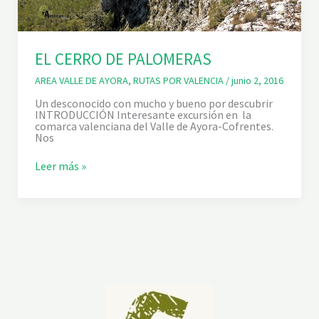
EL CERRO DE PALOMERAS
AREA VALLE DE AYORA
,
RUTAS POR VALENCIA
/
junio 2, 2016
Un desconocido con mucho y bueno por descubrir
INTRODUCCIÓN Interesante excursión en la
comarca valenciana del Valle de Ayora-Cofrentes.
Nos
E
Leer más »
L
C
E
R
R
O
D
E
P
A
L
O
M