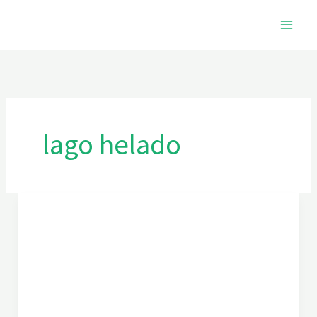
Ir
al
contenido
lago helado