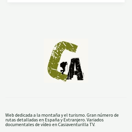
V
E
S
Í
A
S
E
R
R
A
D
E
T
R
A
M
U
N
T
A
N
A
.
3
Web dedicada a la montaña y el turismo. Gran número de
ª
rutas detalladas en España y Extranjero. Variados
E
documentales de vídeo en Casiaventurilla TV.
T
A