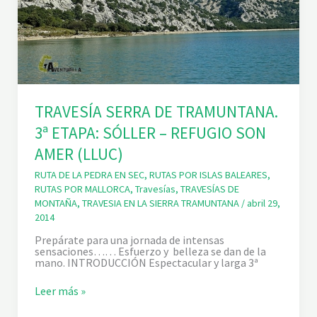
TRAVESÍA SERRA DE TRAMUNTANA.
3ª ETAPA: SÓLLER – REFUGIO SON
AMER (LLUC)
RUTA DE LA PEDRA EN SEC
,
RUTAS POR ISLAS BALEARES
,
RUTAS POR MALLORCA
,
Travesías
,
TRAVESÍAS DE
MONTAÑA
,
TRAVESIA EN LA SIERRA TRAMUNTANA
/
abril 29,
2014
Prepárate para una jornada de intensas
sensaciones…… Esfuerzo y belleza se dan de la
mano. INTRODUCCIÓN Espectacular y larga 3ª
T
Leer más »
R
A