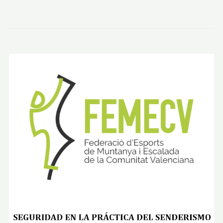
P
A
:
S
Ó
L
L
E
R
–
R
E
F
U
G
I
O
S
O
N
A
M
E
R
(
L
L
U