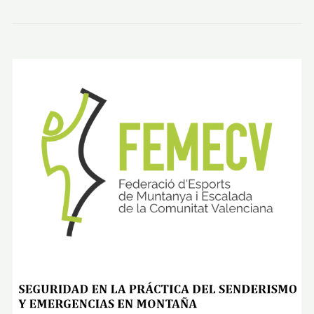
H
A
M
B
R
A
S
–
R
I
B
E
R
A
D
E
L
R
Í
O
T
O
R
R
I
J
A
S