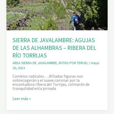
SIERRA DE JAVALAMBRE: AGUJAS
DE LAS ALHAMBRAS – RIBERA DEL
RÍO TORRIJAS
AREA SIERRA DE JAVALAMBRE
,
RUTAS POR TERUEL
/
mayo
20, 2013
Cambios radicales….Afiladas figuras nos
sobrecogerán y el suave caminar por la
encantadora ribera del Torrijas, colmarán de
tranquilidad esta jornada
S
Leer más »
I
E
R