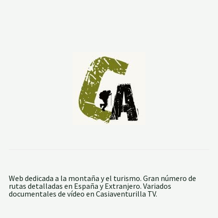
R
A
D
E
J
A
V
A
L
A
M
B
R
E
:
A
G
U
J
A
S
D
E
Web dedicada a la montaña y el turismo. Gran número de
L
rutas detalladas en España y Extranjero. Variados
A
documentales de vídeo en Casiaventurilla TV.
S
A
L