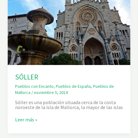
O
R
C
A
SÓLLER
Pueblos con Encanto
,
Pueblos de España
,
Pueblos de
Mallorca
/
noviembre 5, 2014
Sóller es una población situada cerca de la costa
noroeste de la isla de Mallorca, la mayor de las islas
S
Leer más »
Ó
L
L