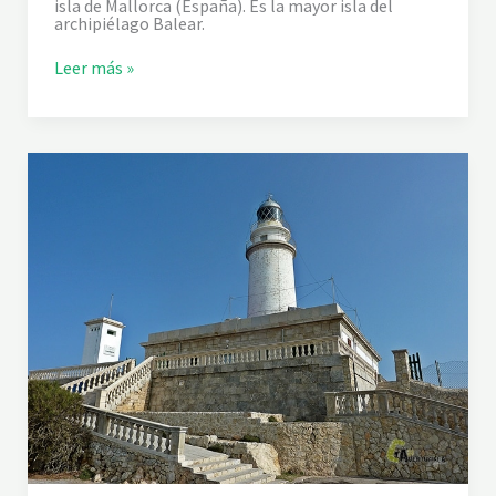
isla de Mallorca (España). Es la mayor isla del
archipiélago Balear.
P
Leer más »
O
L
L
E
N
Ç
A