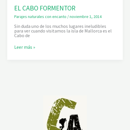
EL CABO FORMENTOR
Parajes naturales con encanto
/
noviembre 1, 2014
Sin duda uno de los muchos lugares ineludibles
para ver cuando visitamos la isla de Mallorca es el
Cabo de
E
Leer más »
L
C
A
B
O
F
O
R
M
E
N
T
O
R