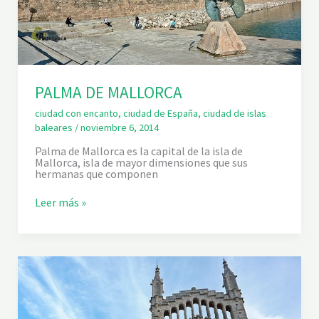
PALMA DE MALLORCA
ciudad con encanto
,
ciudad de España
,
ciudad de islas
baleares
/
noviembre 6, 2014
Palma de Mallorca es la capital de la isla de
Mallorca, isla de mayor dimensiones que sus
hermanas que componen
P
Leer más »
A
L
M
A
D
E
M
A
L
L