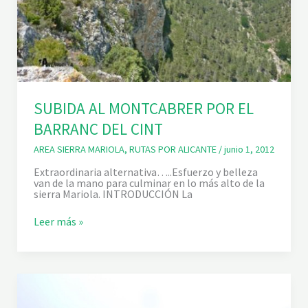
SUBIDA AL MONTCABRER POR EL
BARRANC DEL CINT
AREA SIERRA MARIOLA
,
RUTAS POR ALICANTE
/
junio 1, 2012
Extraordinaria alternativa…..Esfuerzo y belleza
van de la mano para culminar en lo más alto de la
sierra Mariola. INTRODUCCIÓN La
S
Leer más »
U
B
I
D
A
A
L