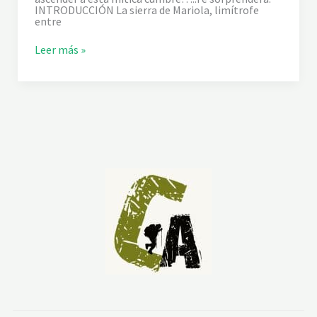
T
INTRODUCCIÓN La sierra de Mariola, limítrofe
entre
S
Leer más »
E
N
D
E
R
I
S
M
O
E
N
L
A
S
I
E
R
R
A
M
A
R
I