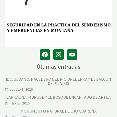
E
I
X
D
E
S
D
E
M
U
R
O
D
E
A
L
Últimas entradas
C
O
Y
BAQUEDANO. NACEDERO DEL RÍO UREDERRA Y EL BALCÓN
DE PILATOS
agosto 1, 2026
LARRAONA. MURUBE Y EL BOSQUE ENCANTADO DE ARTEA
julio 29, 2026
MONUMENTO NATURAL DE OJO GUAREÑA
julio 26, 2026