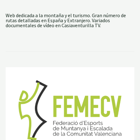
O
L
A
Web dedicada a la montaña y el turismo. Gran número de
:
rutas detalladas en España y Extranjero. Variados
S
documentales de vídeo en Casiaventurilla TV.
U
B
I
D
A
A
L
M
O
N
T
C
A
B
R
E
R
Y
P
I
C
O
T