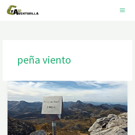
Ir
al
contenido
peña viento