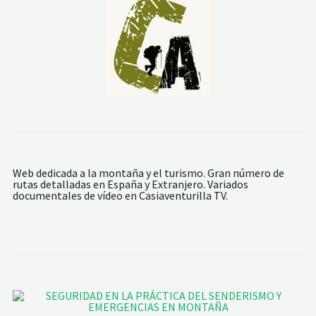
1
R
U
T
A
D
E
L
A
P
E
Ñ
A
D
E
Web dedicada a la montaña y el turismo. Gran número de
L
rutas detalladas en España y Extranjero. Variados
V
documentales de vídeo en Casiaventurilla TV.
I
E
N
T
O