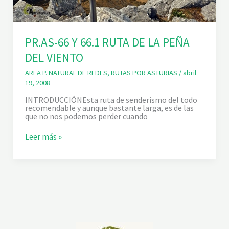
PR.AS-66 Y 66.1 RUTA DE LA PEÑA
DEL VIENTO
AREA P. NATURAL DE REDES
,
RUTAS POR ASTURIAS
/
abril
19, 2008
INTRODUCCIÓNEsta ruta de senderismo del todo
recomendable y aunque bastante larga, es de las
que no nos podemos perder cuando
P
Leer más »
R
.
A
S
-
6
6
Y
6
6
.