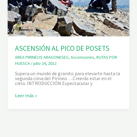
ASCENSIÓN AL PICO DE POSETS
AREA PIRINEOS ARAGONESES
,
Ascensiones
,
RUTAS POR
HUESCA
/
julio 24, 2012
Supera un mundo de granito para elevarte hasta la
segunda cima del Pirineo….Creerás estar en el
cielo. INTRODUCCIÓN Espectacular y
A
Leer más »
S
C
E
N
S
I
Ó
N