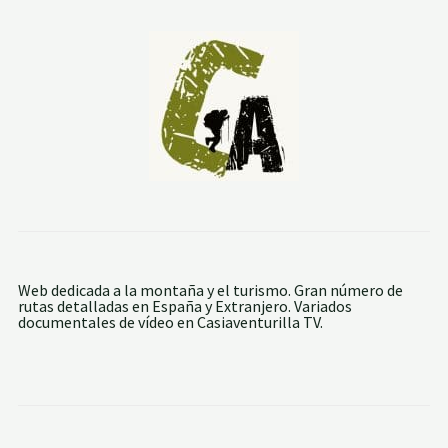
A
L
P
I
C
O
D
E
P
O
S
E
T
S
Web dedicada a la montaña y el turismo. Gran número de
rutas detalladas en España y Extranjero. Variados
documentales de vídeo en Casiaventurilla TV.