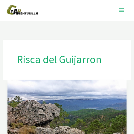
Ir
al
contenido
Risca del Guijarron