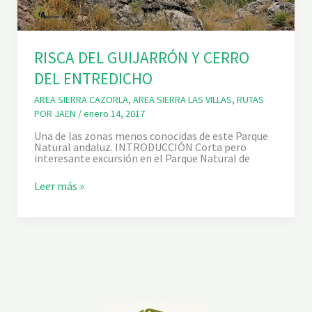
RISCA DEL GUIJARRÓN Y CERRO
DEL ENTREDICHO
AREA SIERRA CAZORLA
,
AREA SIERRA LAS VILLAS
,
RUTAS
POR JAEN
/
enero 14, 2017
Una de las zonas menos conocidas de este Parque
Natural andaluz. INTRODUCCIÓN Corta pero
interesante excursión en el Parque Natural de
R
Leer más »
I
S
C
A
D
E
L
G
U
I
J