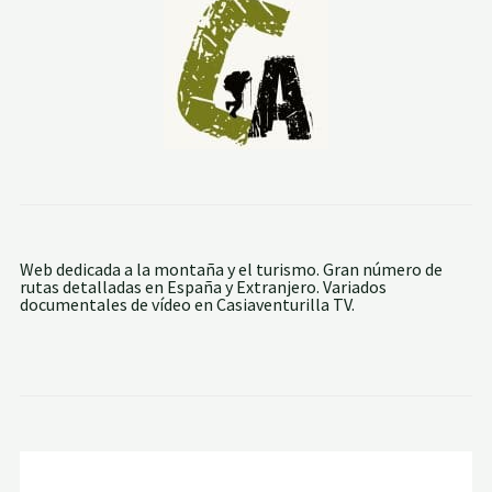
A
R
R
Ó
N
Y
C
E
R
R
O
D
E
L
E
Web dedicada a la montaña y el turismo. Gran número de
N
rutas detalladas en España y Extranjero. Variados
T
documentales de vídeo en Casiaventurilla TV.
R
E
D
I
C
H
O