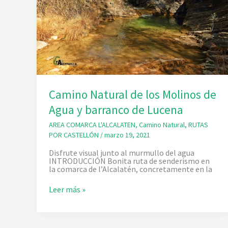
Camino Natural de los Molinos de
Agua y barranco de Lucena
AREA COMARCA L'ALCALATEN
,
Camino Natural
,
RUTAS
POR CASTELLÓN
/
marzo 19, 2021
Disfrute visual junto al murmullo del agua
INTRODUCCIÓN Bonita ruta de senderismo en
la comarca de l’Alcalatén, concretamente en la
C
Leer más »
a
m
i
n