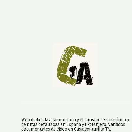
o
N
a
t
u
r
a
l
d
e
l
o
s
M
o
l
i
n
o
s
d
e
A
g
u
a
Web dedicada a la montaña y el turismo. Gran número
y
de rutas detalladas en España y Extranjero. Variados
b
documentales de vídeo en Casiaventurilla TV.