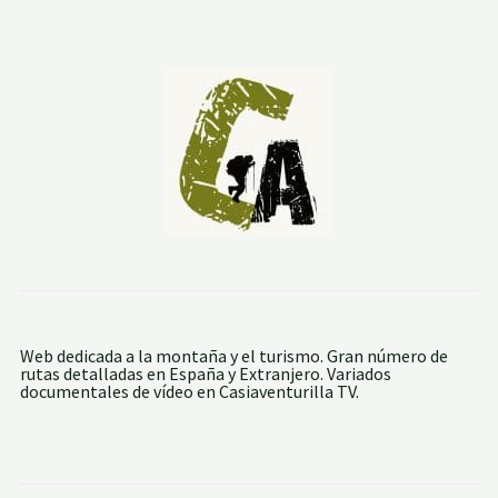
R
L
A
S
B
A
T
U
E
C
A
S
:
V
I
L
L
A
N
U
Web dedicada a la montaña y el turismo. Gran número de
E
rutas detalladas en España y Extranjero. Variados
V
documentales de vídeo en Casiaventurilla TV.
A
D
E
L
C
O