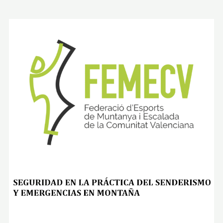
N
D
E
-
S
E
Q
U
E
R
O
S