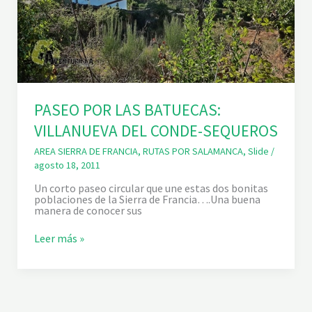
PASEO POR LAS BATUECAS:
VILLANUEVA DEL CONDE-SEQUEROS
AREA SIERRA DE FRANCIA
,
RUTAS POR SALAMANCA
,
Slide
/
agosto 18, 2011
Un corto paseo circular que une estas dos bonitas
poblaciones de la Sierra de Francia….Una buena
manera de conocer sus
P
Leer más »
A
S
E
O
P
O