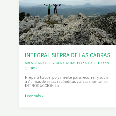
INTEGRAL SIERRA DE LAS CABRAS
AREA SIERRA DEL SEGURA
,
RUTAS POR ALBACETE
/
abril
23, 2014
Prepara tu cuerpo y mente para recorrer y subir
a 7 cimas de estas recónditas y altas montañas.
INTRODUCCIÓN La
I
Leer más »
N
T
E
G