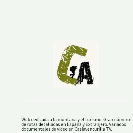
R
A
L
S
I
E
R
R
A
D
E
L
A
S
C
A
B
R
A
S
Web dedicada a la montaña y el turismo. Gran número
de rutas detalladas en España y Extranjero. Variados
documentales de vídeo en Casiaventurilla TV.