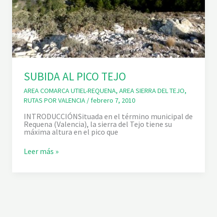
SUBIDA AL PICO TEJO
AREA COMARCA UTIEL-REQUENA
,
AREA SIERRA DEL TEJO
,
RUTAS POR VALENCIA
/
febrero 7, 2010
INTRODUCCIÓNSituada en el término municipal de
Requena (Valencia), la sierra del Tejo tiene su
máxima altura en el pico que
S
Leer más »
U
B
I
D
A
A
L
P