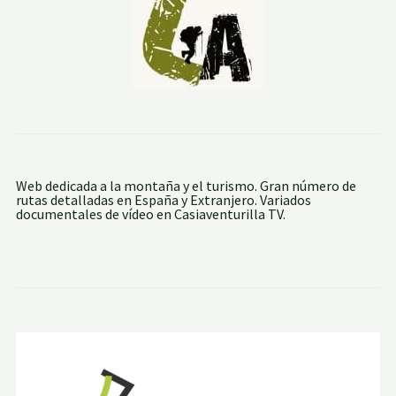
D
E
C
U
L
T
U
R
E
S
Web dedicada a la montaña y el turismo. Gran número de
rutas detalladas en España y Extranjero. Variados
documentales de vídeo en Casiaventurilla TV.