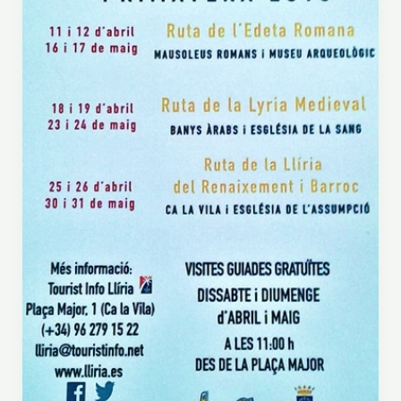
T
U
R
E
S
2
0
1
6