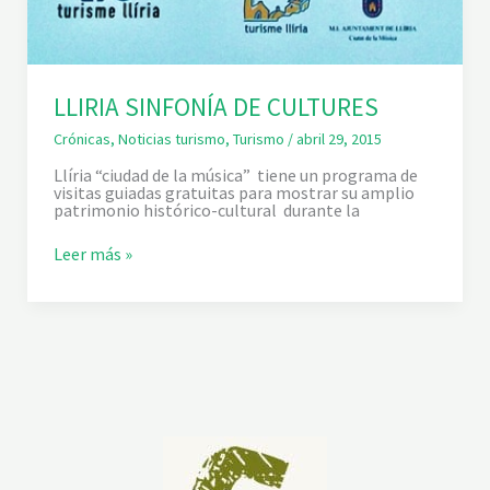
LLIRIA SINFONÍA DE CULTURES
Crónicas
,
Noticias turismo
,
Turismo
/
abril 29, 2015
Llíria “ciudad de la música” tiene un programa de
visitas guiadas gratuitas para mostrar su amplio
patrimonio histórico-cultural durante la
L
Leer más »
L
I
R
I
A
S
I
N
F
O
N
Í
A