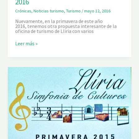
2016
Crónicas
,
Noticias turismo
,
Turismo
/
mayo 12, 2016
Nuevamente, en la primavera de este año
2016, tenemos otra propuesta interesante de la
oficina de turismo de Lliria con varios
L
Leer más »
L
I
R
I
A
,
S
I
N
F
O
N
Í
A
D
E
C
U
L