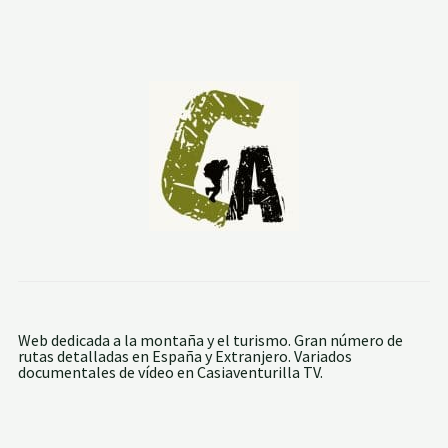
I
S
M
O
E
N
S
O
R
I
A
Y
L
A
R
I
O
J
A
:
A
Web dedicada a la montaña y el turismo. Gran número de
S
rutas detalladas en España y Extranjero. Variados
C
documentales de vídeo en Casiaventurilla TV.
E
N
S
I
Ó