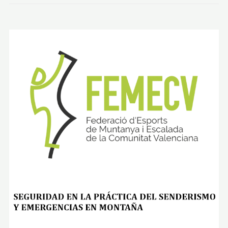
N
A
L
P
I
C
O
U
R
B
I
Ó
N