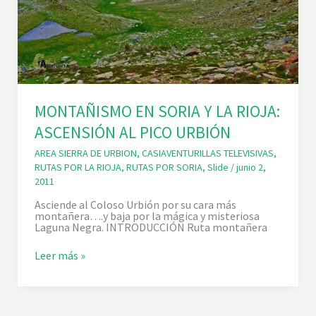
MONTAÑISMO EN SORIA Y LA RIOJA:
ASCENSIÓN AL PICO URBIÓN
AREA SIERRA DE URBION
,
CASIAVENTURILLAS TELEVISIVAS
,
RUTAS POR LA RIOJA
,
RUTAS POR SORIA
,
Slide
/
junio 2,
2011
Asciende al Coloso Urbión por su cara más
montañera….y baja por la mágica y misteriosa
Laguna Negra. INTRODUCCIÓN Ruta montañera
M
Leer más »
O
N
T
A
Ñ