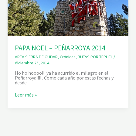
PAPA NOEL – PEÑARROYA 2014
AREA SIERRA DE GUDAR
,
Crónicas
,
RUTAS POR TERUEL
/
diciembre 25, 2014
Ho ho hoooo!!! ya ha acurrido el milagro en el
Peñarroya!!!! . Como cada año por estas fechas y
desde
P
Leer más »
A
P
A
N
O
E
L
–