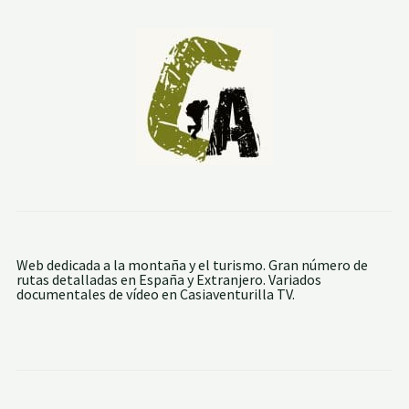
P
E
Ñ
A
R
R
O
Y
A
2
0
1
4
Web dedicada a la montaña y el turismo. Gran número de
rutas detalladas en España y Extranjero. Variados
documentales de vídeo en Casiaventurilla TV.