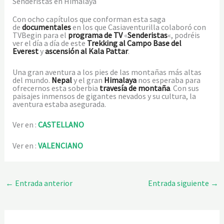
Senderistas en Himalaya
Con ocho capítulos que conforman esta saga
de
documentales
en los que Casiaventurilla colaboró con
TVBegin para el
programa de TV
«
Senderistas
«, podréis
ver el día a día de este
Trekking al Campo Base del
Everest
y
ascensión al Kala Pattar
.
Una gran aventura a los pies de las montañas más altas
del mundo.
Nepal
y el gran
Himalaya
nos esperaba para
ofrecernos esta soberbia
travesía de montaña
. Con sus
paisajes inmensos de gigantes nevados y su cultura, la
aventura estaba asegurada.
Ver en :
CASTELLANO
Ver en :
VALENCIANO
←
Entrada anterior
Entrada siguiente
→