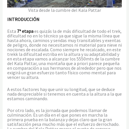
Vista desde la cumbre del Kala Pattar
INTRODUCCIÓN
Esta
7ª etapa
es quizás la de más dificultad de todo el trek,
dificultad no en lo técnico ya que sigue la misma línea que
hasta ahora, caminos y sendas muy transitables y exentas
de peligro, donde no necesitamos ni material para nieve ni
nociones de escalada. Como siempre he recalcado, en este
trekk la dificultad estriba en la altura y su adaptabilidad y
en esta etapa vamos a alcanzar los 5550mts de la cumbre
del Kala Pattar, una montaña que a priori parece pequeña
en comparación a sus hermanos de alrededor pero que nos
exigirá un gran esfuerzo tanto físico como mental para
vencer su altura.
A estos factores hay que unir su longitud, que se deduce
nada despreciable si tenemos en cuenta a la altura a la que
estamos caminando.
Por otro lado, es la jornada que podemos llamar de
culminación. Es un día en el que pones en marcha la
primera prueba en la balanza y dejas claro que la gran
satisfacción pesa mucho más que el esfuerzo derrochado.
La cumbre del Kala Pattar marca el punto de regreso