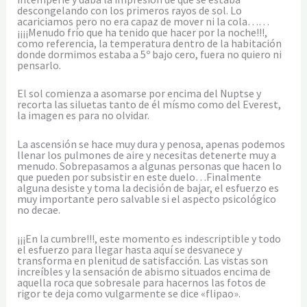
descongelando con los primeros rayos de sol. Lo
acariciamos pero no era capaz de mover ni la cola……
¡¡¡¡Menudo frío que ha tenido que hacer por la noche!!!,
como referencia, la temperatura dentro de la habitación
donde dormimos estaba a 5º bajo cero, fuera no quiero ni
pensarlo.
El sol comienza a asomarse por encima del Nuptse y
recorta las siluetas tanto de él mísmo como del Everest,
la imagen es para no olvidar.
La ascensión se hace muy dura y penosa, apenas podemos
llenar los pulmones de aire y necesitas detenerte muy a
menudo. Sobrepasamos a algunas personas que hacen lo
que pueden por subsistir en este duelo…Finalmente
alguna desiste y toma la decisión de bajar, el esfuerzo es
muy importante pero salvable si el aspecto psicológico
no decae.
¡¡¡En la cumbre!!!, este momento es indescriptible y todo
el esfuerzo para llegar hasta aquí se desvanece y
transforma en plenitud de satisfacción. Las vistas son
increíbles y la sensación de abismo situados encima de
aquella roca que sobresale para hacernos las fotos de
rigor te deja como vulgarmente se dice «flipao».