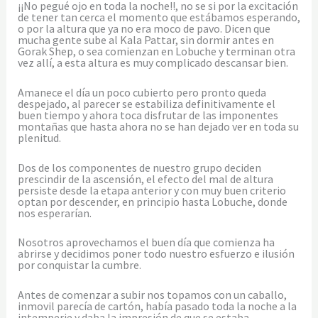
¡¡No pegué ojo en toda la noche!!, no se si por la excitación
de tener tan cerca el momento que estábamos esperando,
o por la altura que ya no era moco de pavo. Dicen que
mucha gente sube al Kala Pattar, sin dormir antes en
Gorak Shep, o sea comienzan en Lobuche y terminan otra
vez allí, a esta altura es muy complicado descansar bien.
Amanece el día un poco cubierto pero pronto queda
despejado, al parecer se estabiliza definitivamente el
buen tiempo y ahora toca disfrutar de las imponentes
montañas que hasta ahora no se han dejado ver en toda su
plenitud.
Dos de los componentes de nuestro grupo deciden
prescindir de la ascensión, el efecto del mal de altura
persiste desde la etapa anterior y con muy buen criterio
optan por descender, en principio hasta Lobuche, donde
nos esperarían.
Nosotros aprovechamos el buen día que comienza ha
abrirse y decidimos poner todo nuestro esfuerzo e ilusión
por conquistar la cumbre.
Antes de comenzar a subir nos topamos con un caballo,
inmovil parecía de cartón, había pasado toda la noche a la
intemperie y daba la impresión de que se estaba